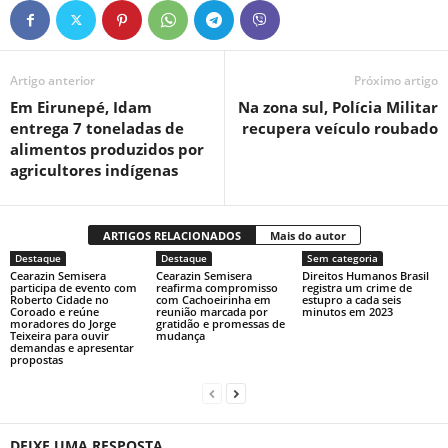
Artigo anterior
Próximo artigo
Em Eirunepé, Idam
Na zona sul, Polícia Militar
entrega 7 toneladas de
recupera veículo roubado
alimentos produzidos por
agricultores indígenas
ARTIGOS RELACIONADOS
Mais do autor
Destaque
Destaque
Sem categoria
Cearazin Semisera
Cearazin Semisera
Direitos Humanos Brasil
participa de evento com
reafirma compromisso
registra um crime de
Roberto Cidade no
com Cachoeirinha em
estupro a cada seis
Coroado e reúne
reunião marcada por
minutos em 2023
moradores do Jorge
gratidão e promessas de
Teixeira para ouvir
mudança
demandas e apresentar
propostas
DEIXE UMA RESPOSTA