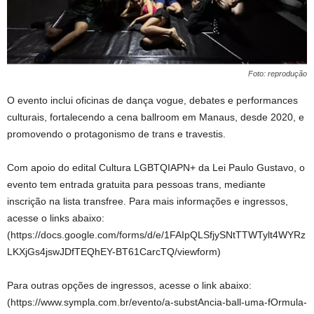
Foto: reprodução
O evento inclui oficinas de dança vogue, debates e performances
culturais, fortalecendo a cena ballroom em Manaus, desde 2020, e
promovendo o protagonismo de trans e travestis.
Com apoio do edital Cultura LGBTQIAPN+ da Lei Paulo Gustavo, o
evento tem entrada gratuita para pessoas trans, mediante
inscrição na lista transfree. Para mais informações e ingressos,
acesse o links abaixo:
(https://docs.google.com/forms/d/e/1FAIpQLSfjySNtTTWTylt4WYRz
LKXjGs4jswJDfTEQhEY-BT61CarcTQ/viewform)
Para outras opções de ingressos, acesse o link abaixo:
(https://www.sympla.com.br/evento/a-substAncia-ball-uma-fOrmula-