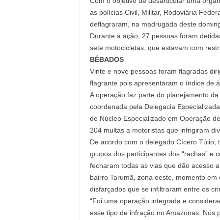
Com o objetivo de desarticular uma orga
as polícias Civil, Militar, Rodoviária Fe
deflagraram, na madrugada deste domingo
Durante a ação, 27 pessoas foram detidas,
sete motocicletas, que estavam com restr
BÊBADOS
Vinte e nove pessoas foram flagradas diri
flagrante pois apresentaram o índice de ál
A operação faz parte do planejamento da
coordenada pela Delegacia Especializada
do Núcleo Especializado em Operação de 
204 multas a motoristas que infrigiram div
De acordo com o delegado Cícero Túlio, ti
grupos dos participantes dos “rachas” e
fecharam todas as vias que dão acesso a 
bairro Tarumã, zona oeste, momento em 
disfarçados que se infiltraram entre os cr
“Foi uma operação integrada e considera
esse tipo de infração no Amazonas. Nós p