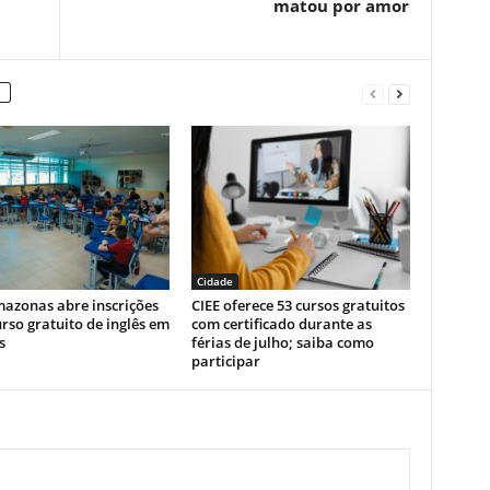
matou por amor
Cidade
mazonas abre inscrições
CIEE oferece 53 cursos gratuitos
rso gratuito de inglês em
com certificado durante as
s
férias de julho; saiba como
participar