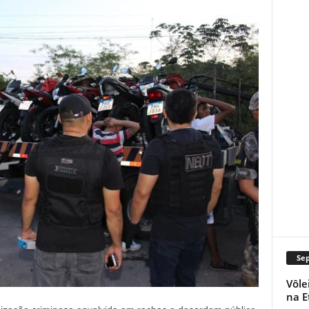
Se
Vôle
na E