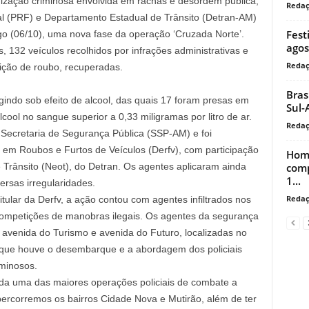
nização criminosa envolvida em rachas e desordem pública,
Reda
deral (PRF) e Departamento Estadual de Trânsito (Detran-AM)
Fest
 (06/10), uma nova fase da operação ‘Cruzada Norte’.
agos
 132 veículos recolhidos por infrações administrativas e
Reda
ição de roubo, recuperadas.
Bras
gindo sob efeito de alcool, das quais 17 foram presas em
Sul-
cool no sangue superior a 0,33 miligramas por litro de ar.
Reda
 Secretaria de Segurança Pública (SSP-AM) e foi
 em Roubos e Furtos de Veículos (Derfv), com participação
Home
comp
Trânsito (Neot), do Detran. Os agentes aplicaram ainda
1...
ersas irregularidades.
Reda
tular da Derfv, a ação contou com agentes infiltrados nos
 competições de manobras ilegais. Os agentes da segurança
avenida do Turismo e avenida do Futuro, localizadas no
que houve o desembarque e a abordagem dos policiais
iminosos.
da uma das maiores operações policiais de combate a
ercorremos os bairros Cidade Nova e Mutirão, além de ter