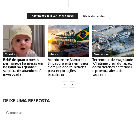
ARTIGOS RELACIONADOS
Mais do autor
Mundo
Mundo
Destaque
Bebê de quatro meses
Acordo entre Mercosul e
Terremoto de magnitude
permanece há meses em
Singapura entra em vigor
7,1 atinge o sul do Japão,
hospital no Equador;
e amplia oportunidades
deixa dezenas de feridos
suspeita de abandono é
para exportações
e provoca alerta de
investigada
brasileiras
tsunami
DEIXE UMA RESPOSTA