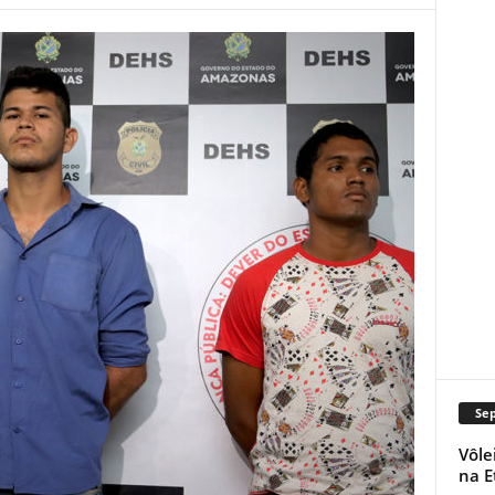
Se
Vôle
na E