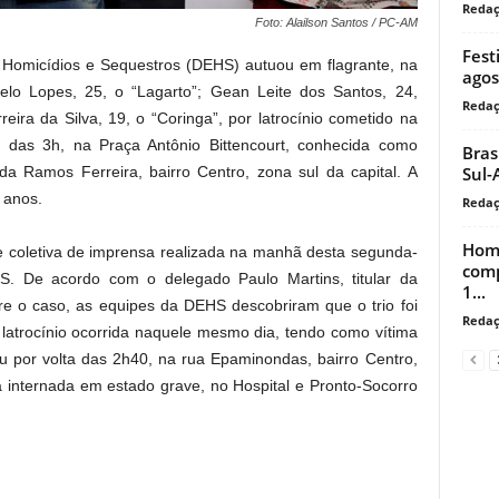
Reda
Foto: Alailson Santos / PC-AM
Fest
 Homicídios e Sequestros (DEHS) autuou em flagrante, na
agos
lo Lopes, 25, o “Lagarto”; Gean Leite dos Santos, 24,
Reda
eira da Silva, 19, o “Coringa”, por latrocínio cometido na
 das 3h, na Praça Antônio Bittencourt, conhecida como
Bras
Sul-
da Ramos Ferreira, bairro Centro, zona sul da capital. A
 anos.
Reda
Home
e coletiva de imprensa realizada na manhã desta segunda-
comp
HS. De acordo com o delegado Paulo Martins, titular da
1...
bre o caso, as equipes da DEHS descobriram que o trio foi
Reda
 latrocínio ocorrida naquele mesmo dia, tendo como vítima
 por volta das 2h40, na rua Epaminondas, bairro Centro,
á internada em estado grave, no Hospital e Pronto-Socorro