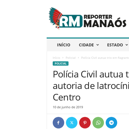
R
e
p
ó
r
t
e
INÍCIO
CIDADE
ESTADO
r
M
Início
Policial
Polícia Civil autua trio em flagran
a
POLICIAL
n
Polícia Civil autua
a
ó
autoria de latrocí
s
Centro
10 de junho de 2019