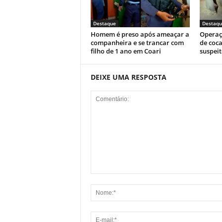
Destaque
Destaqu
Homem é preso após ameaçar a
Operaç
companheira e se trancar com
de coca
filho de 1 ano em Coari
suspeit
DEIXE UMA RESPOSTA