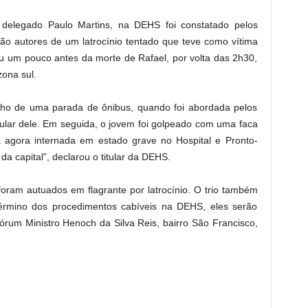
delegado Paulo Martins, na DEHS foi constatado pelos
 são autores de um latrocínio tentado que teve como vítima
u um pouco antes da morte de Rafael, por volta das 2h30,
ona sul.
nho de uma parada de ônibus, quando foi abordada pelos
elular dele. Em seguida, o jovem foi golpeado com uma faca
ra agora internada em estado grave no Hospital e Pronto-
da capital”, declarou o titular da DEHS.
foram autuados em flagrante por latrocínio. O trio também
o término dos procedimentos cabíveis na DEHS, eles serão
órum Ministro Henoch da Silva Reis, bairro São Francisco,