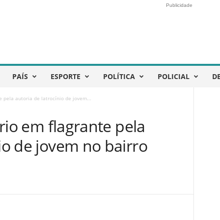
Publicidade
PAÍS
ESPORTE
POLÍTICA
POLICIAL
D
te pela autoria de latrocínio de jovem...
 trio em flagrante pela
nio de jovem no bairro