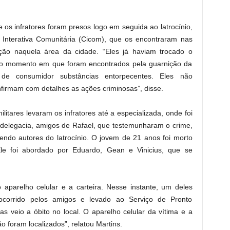
 os infratores foram presos logo em seguida ao latrocínio,
a Interativa Comunitária (Cicom), que os encontraram nas
ção naquela área da cidade. “Eles já haviam trocado o
 No momento em que foram encontrados pela guarnição da
o de consumidor substâncias entorpecentes. Eles não
irmam com detalhes as ações criminosas”, disse.
ilitares levaram os infratores até a especializada, onde foi
a delegacia, amigos de Rafael, que testemunharam o crime,
endo autores do latrocínio. O jovem de 21 anos foi morto
le foi abordado por Eduardo, Gean e Vinicius, que se
o aparelho celular e a carteira. Nesse instante, um deles
ocorrido pelos amigos e levado ao Serviço de Pronto
 veio a óbito no local. O aparelho celular da vítima e a
 foram localizados”, relatou Martins.