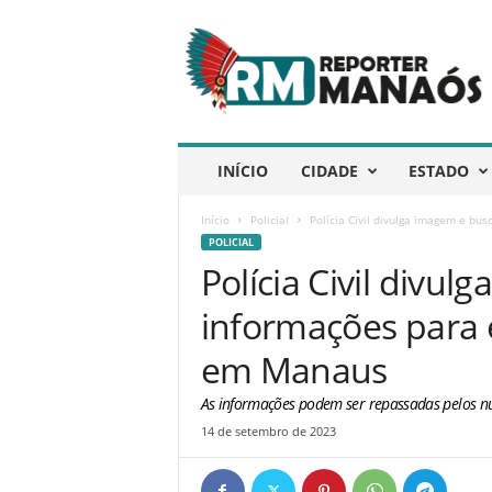
R
e
p
ó
r
t
e
INÍCIO
CIDADE
ESTADO
r
M
Início
Policial
Polícia Civil divulga imagem e bu
a
POLICIAL
n
Polícia Civil divu
a
ó
informações para 
s
em Manaus
As informações podem ser repassadas pelos n
14 de setembro de 2023