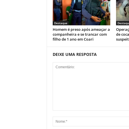
Destaque
Destaqu
Homem é preso após ameaçar a
Operaç
companheira e se trancar com
de coca
filho de 1 ano em Coari
suspeit
DEIXE UMA RESPOSTA