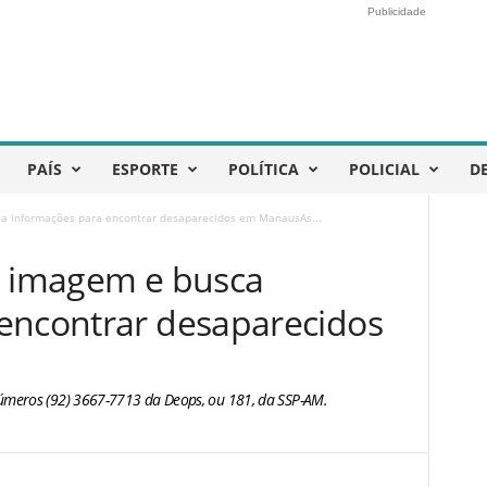
Publicidade
PAÍS
ESPORTE
POLÍTICA
POLICIAL
D
sca informações para encontrar desaparecidos em ManausAs...
lga imagem e busca
encontrar desaparecidos
úmeros (92) 3667-7713 da Deops, ou 181, da SSP-AM.