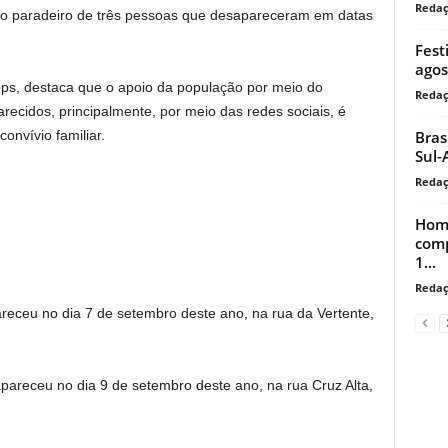
Reda
 o paradeiro de três pessoas que desapareceram em datas
Fest
agos
eops, destaca que o apoio da população por meio do
Reda
ecidos, principalmente, por meio das redes sociais, é
Bras
convívio familiar.
Sul-
Reda
Home
comp
1...
Reda
eceu no dia 7 de setembro deste ano, na rua da Vertente,
areceu no dia 9 de setembro deste ano, na rua Cruz Alta,