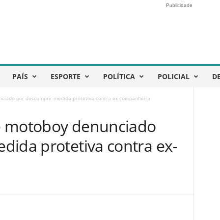
Publicidade
PAÍS
ESPORTE
POLÍTICA
POLICIAL
D
unciado por descumprir medida protetiva contra ex-companheira
nde motoboy denunciado
dida protetiva contra ex-