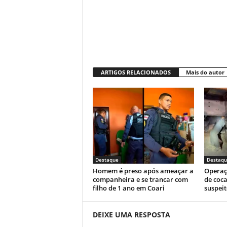
ARTIGOS RELACIONADOS
Mais do autor
Destaque
Destaqu
Homem é preso após ameaçar a
Operaç
companheira e se trancar com
de coca
filho de 1 ano em Coari
suspeit
DEIXE UMA RESPOSTA