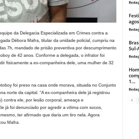
Reda
Fest
agos
Reda
 equipe da Delegacia Especializada em Crimes contra a
da Débora Mafra, titular da unidade policial, cumpriu na
Bras
a das 7h, mandado de prisão preventiva por descumprimento
Sul-
boy de 42 anos. Conforme a delegada, o infrator foi
Reda
ir fisicamente a ex-companheira dele, uma mulher de 32
Home
comp
1...
otoboy foi preso na casa onde morava, situada no Conjunto
Reda
a norte da capital. “A ex-companheira dele já registrou
) contra ele, por lesão corporal, ameaça e
e já foi denunciado por agredir a vítima com socos,
mesmo, ter afirmado que daria um tiro nela. Agora
cou Mafra.