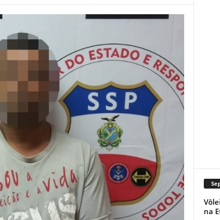
Se
Vôle
na E