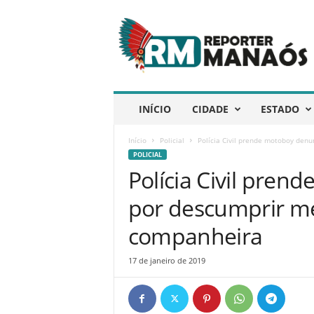
R
e
p
ó
r
t
e
INÍCIO
CIDADE
ESTADO
r
M
Início
Policial
Polícia Civil prende motoboy den
a
POLICIAL
n
Polícia Civil pre
a
ó
por descumprir me
s
companheira
17 de janeiro de 2019