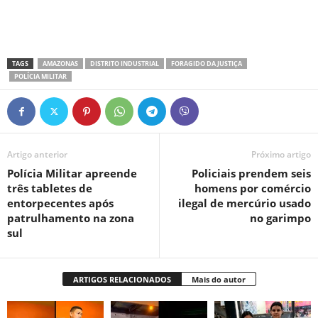
TAGS
AMAZONAS
DISTRITO INDUSTRIAL
FORAGIDO DA JUSTIÇA
POLÍCIA MILITAR
Artigo anterior
Próximo artigo
Polícia Militar apreende
Policiais prendem seis
três tabletes de
homens por comércio
entorpecentes após
ilegal de mercúrio usado
patrulhamento na zona
no garimpo
sul
ARTIGOS RELACIONADOS
Mais do autor