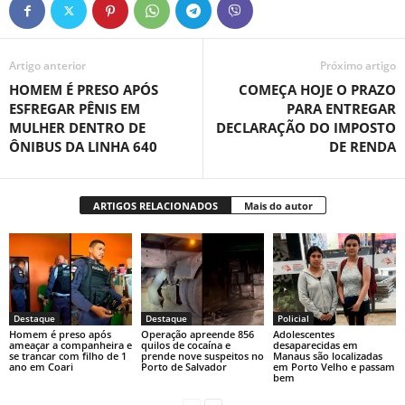
Artigo anterior
Próximo artigo
HOMEM É PRESO APÓS
COMEÇA HOJE O PRAZO
ESFREGAR PÊNIS EM
PARA ENTREGAR
MULHER DENTRO DE
DECLARAÇÃO DO IMPOSTO
ÔNIBUS DA LINHA 640
DE RENDA
ARTIGOS RELACIONADOS
Mais do autor
Destaque
Destaque
Policial
Homem é preso após
Operação apreende 856
Adolescentes
ameaçar a companheira e
quilos de cocaína e
desaparecidas em
se trancar com filho de 1
prende nove suspeitos no
Manaus são localizadas
ano em Coari
Porto de Salvador
em Porto Velho e passam
bem