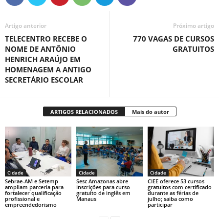
Artigo anterior
Próximo artigo
TELECENTRO RECEBE O
770 VAGAS DE CURSOS
NOME DE ANTÔNIO
GRATUITOS
HENRICH ARAÚJO EM
HOMENAGEM A ANTIGO
SECRETÁRIO ESCOLAR
ARTIGOS RELACIONADOS
Mais do autor
Cidade
Cidade
Cidade
Sebrae-AM e Setemp
Sesc Amazonas abre
CIEE oferece 53 cursos
ampliam parceria para
inscrições para curso
gratuitos com certificado
fortalecer qualificação
gratuito de inglês em
durante as férias de
profissional e
Manaus
julho; saiba como
empreendedorismo
participar