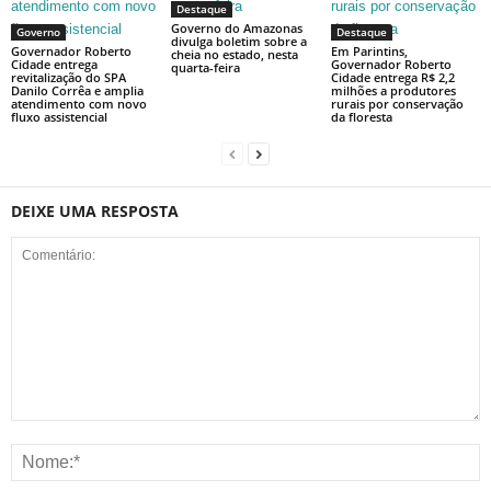
Destaque
Governo do Amazonas
Governo
Destaque
divulga boletim sobre a
Governador Roberto
Em Parintins,
cheia no estado, nesta
Cidade entrega
Governador Roberto
quarta-feira
revitalização do SPA
Cidade entrega R$ 2,2
Danilo Corrêa e amplia
milhões a produtores
atendimento com novo
rurais por conservação
fluxo assistencial
da floresta
DEIXE UMA RESPOSTA