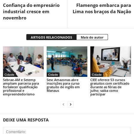
Confiança do empresário
Flamengo embarca para
industrial cresce em
Lima nos braços da Nação
novembro
ARTIGOS RELACIONADOS
Mais do autor
Cidade
Cidade
Cidade
Sebrae-AM e Setemp
Sesc Amazonas abre
CIEE oferece 53 cursos
ampliam parceria para
inscrições para curso
gratuitos com certificado
fortalecer qualificação
gratuito de inglês em
durante as férias de
profissional e
Manaus
julho; saiba como
empreendedorismo
participar
DEIXE UMA RESPOSTA