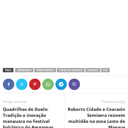
TAGS
AMAZONAS
ARBOVIROSES
CASOS DE DENGUE
DENGUE
FVS
Artigo anterior
Próximo artigo
Quadrilhas de Duelo:
Roberto Cidade e Cearazin
Tradição e inovação
Semisera reúnem
manauara no Festival
multidão na zona Leste de
Folclórico do Amazonas
Manaus