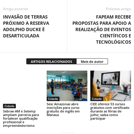
Artigo anterior
Próximo artigo
INVASÃO DE TERRAS
FAPEAM RECEBE
PRÓXIMO A RESERVA
PROPOSTAS PARA APOIO A
ADOLPHO DUCKE É
REALIZAÇÃO DE EVENTOS
DESARTICULADA
CIENTÍFICOS E
TECNOLÓGICOS
ARTIGOS RELACIONADOS
Mais do autor
Cidade
Cidade
Sesc Amazonas abre
CIEE oferece 53 cursos
Cidade
inscrições para curso
gratuitos com certificado
gratuito de inglês em
durante as férias de
Sebrae-AM e Setemp
Manaus
julho; saiba como
ampliam parceria para
participar
fortalecer qualificação
profissional e
empreendedorismo