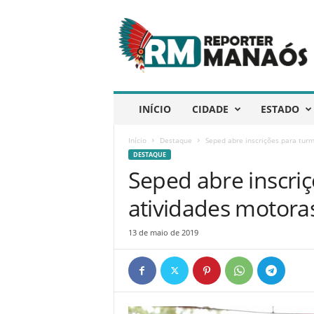
R
e
p
ó
r
t
e
INÍCIO
CIDADE
ESTADO
r
M
Início
Destaque
Seped abre inscrições para tur
a
DESTAQUE
n
Seped abre inscri
a
ó
atividades motora
s
13 de maio de 2019