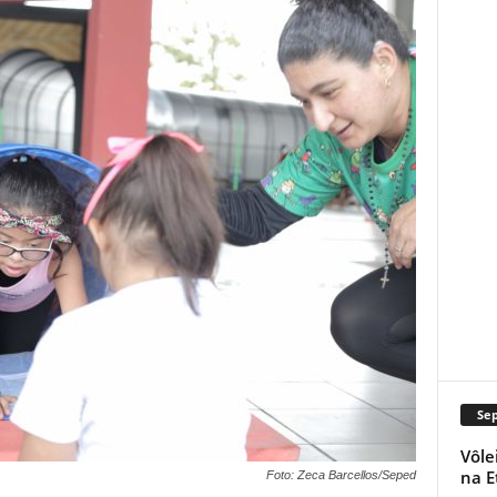
Se
Vôle
na E
Foto: Zeca Barcellos/Seped