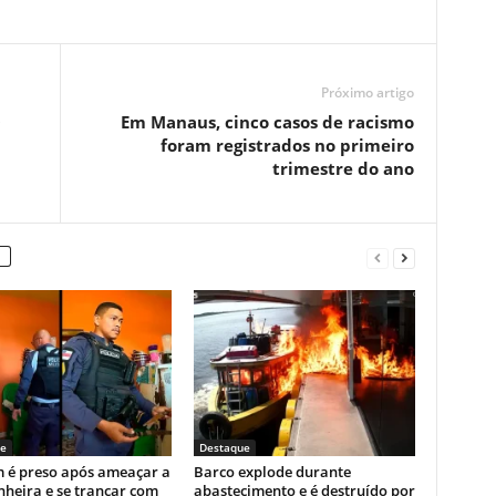
Próximo artigo
0
Em Manaus, cinco casos de racismo
foram registrados no primeiro
trimestre do ano
e
Destaque
é preso após ameaçar a
Barco explode durante
heira e se trancar com
abastecimento e é destruído por