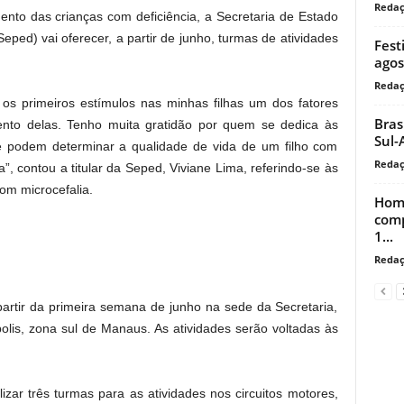
Reda
ento das crianças com deficiência, a Secretaria de Estado
eped) vai oferecer, a partir de junho, turmas de atividades
Fest
agos
Reda
os primeiros estímulos nas minhas filhas um dos fatores
Bras
nto delas. Tenho muita gratidão por quem se dedica às
Sul-
e podem determinar a qualidade de vida de um filho com
Reda
a”, contou a titular da Seped, Viviane Lima, referindo-se às
com microcefalia.
Home
comp
1...
Reda
partir da primeira semana de junho na sede da Secretaria,
polis, zona sul de Manaus. As atividades serão voltadas às
izar três turmas para as atividades nos circuitos motores,