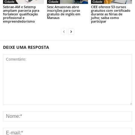
Cidade
Cidade
Cidade
Sebrae-AM e Setemp
Sesc Amazonas abre
CIEE oferece 53 cursos
ampliam parceria para
inscrições para curso
gratuitos com certificado
fortalecer qualificação
gratuito de inglês em
durante as férias de
profissional e
Manaus
julho; saiba como
empreendedorismo
participar
DEIXE UMA RESPOSTA