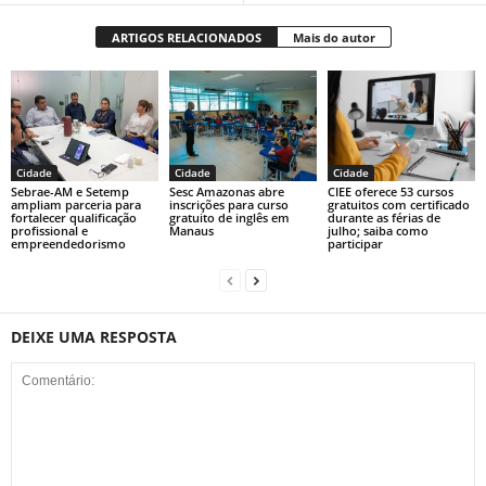
ARTIGOS RELACIONADOS
Mais do autor
Cidade
Cidade
Cidade
Sebrae-AM e Setemp
Sesc Amazonas abre
CIEE oferece 53 cursos
ampliam parceria para
inscrições para curso
gratuitos com certificado
fortalecer qualificação
gratuito de inglês em
durante as férias de
profissional e
Manaus
julho; saiba como
empreendedorismo
participar
DEIXE UMA RESPOSTA