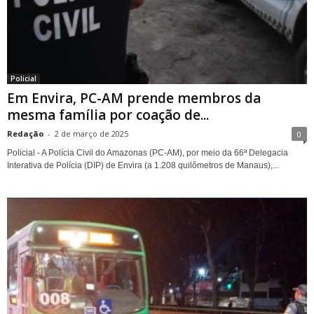
Policial
Em Envira, PC-AM prende membros da
mesma família por coação de...
Redação
-
2 de março de 2025
0
Policial - A Polícia Civil do Amazonas (PC-AM), por meio da 66ª Delegacia
Interativa de Polícia (DIP) de Envira (a 1.208 quilômetros de Manaus),...