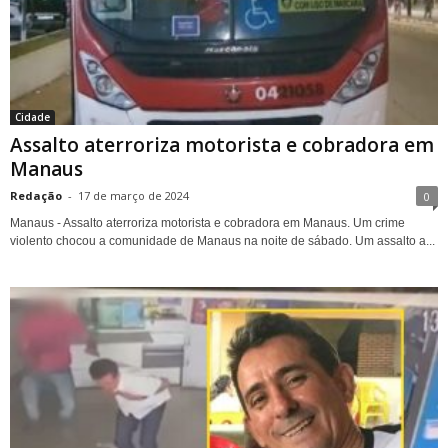
Cidade
Assalto aterroriza motorista e cobradora em
Manaus
Redação
-
17 de março de 2024
0
Manaus - Assalto aterroriza motorista e cobradora em Manaus. Um crime
violento chocou a comunidade de Manaus na noite de sábado. Um assalto a...