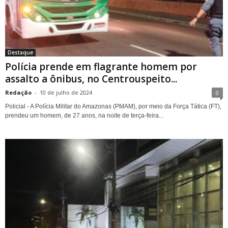
Destaque
Polícia prende em flagrante homem por
assalto a ônibus, no Centrouspeito...
Redação
-
10 de julho de 2024
0
Policial - A Polícia Militar do Amazonas (PMAM), por meio da Força Tática (FT),
prendeu um homem, de 27 anos, na noite de terça-feira...