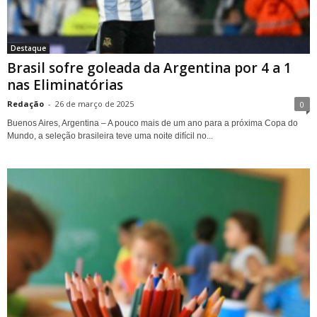
Destaque
Brasil sofre goleada da Argentina por 4 a 1
nas Eliminatórias
Redação
-
26 de março de 2025
0
Buenos Aires, Argentina – A pouco mais de um ano para a próxima Copa do
Mundo, a seleção brasileira teve uma noite difícil no...