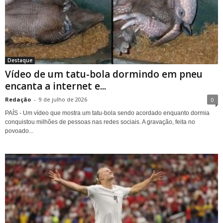
Destaque
Vídeo de um tatu-bola dormindo em pneu
encanta a internet e...
Redação
-
9 de julho de 2026
0
PAÍS - Um vídeo que mostra um tatu-bola sendo acordado enquanto dormia
conquistou milhões de pessoas nas redes sociais. A gravação, feita no
povoado...