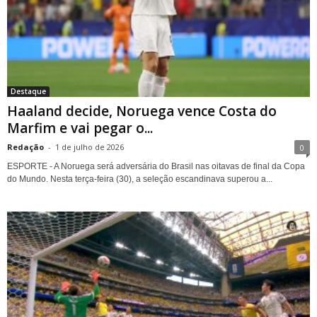
Destaque
Haaland decide, Noruega vence Costa do
Marfim e vai pegar o...
Redação
-
1 de julho de 2026
0
ESPORTE - A Noruega será adversária do Brasil nas oitavas de final da Copa
do Mundo. Nesta terça-feira (30), a seleção escandinava superou a...