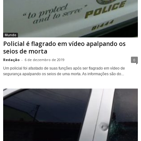
Mundo
Policial é flagrado em vídeo apalpando os
seios de morta
Redação
-
6 de dezembro de 2019
0
Um policial foi afastado de suas funções após ser flagrado em vídeo de
segurança apalpando os seios de uma morta. As informações são do...