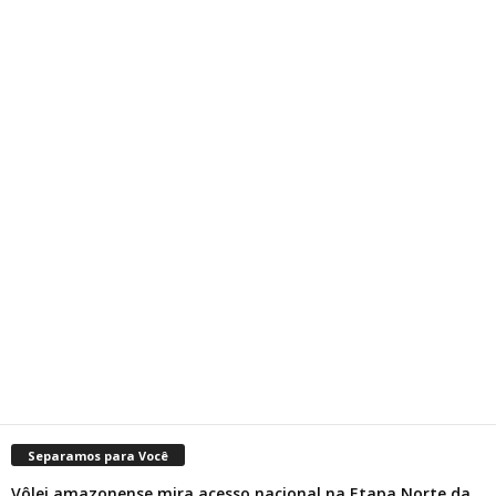
Separamos para Você
Vôlei amazonense mira acesso nacional na Etapa Norte da