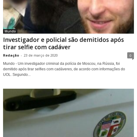
Mundo
Investigador e policial são demitidos após
tirar selfie com cadáver
Redação
-
23 de março de 2020
0
Mundo - Um investigador criminal da polícia de Moscou, na Rússia, foi
demitido após tirar selfies com cadáveres, de acordo com informações do
UOL. Segundo...