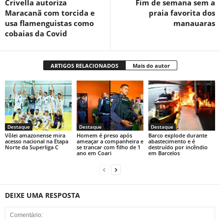
Crivella autoriza
Fim de semana sem a
Maracanã com torcida e
praia favorita dos
usa flamenguistas como
manauaras
cobaias da Covid
ARTIGOS RELACIONADOS
Mais do autor
Destaque
Destaque
Destaque
Vôlei amazonense mira
Homem é preso após
Barco explode durante
acesso nacional na Etapa
ameaçar a companheira e
abastecimento e é
Norte da Superliga C
se trancar com filho de 1
destruído por incêndio
ano em Coari
em Barcelos
DEIXE UMA RESPOSTA