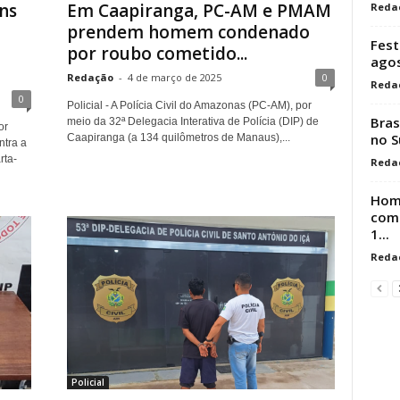
ns
Em Caapiranga, PC-AM e PMAM
Reda
prendem homem condenado
Fest
por roubo cometido...
ago
Redação
-
4 de março de 2025
0
Reda
0
Policial - A Polícia Civil do Amazonas (PC-AM), por
Bras
meio da 32ª Delegacia Interativa de Polícia (DIP) de
or
no S
Caapiranga (a 134 quilômetros de Manaus),...
tra a
rta-
Reda
Hom
comp
1...
Reda
Policial