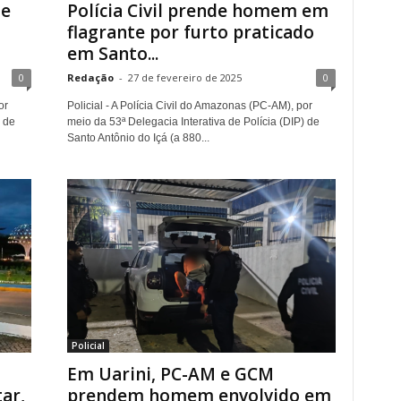
te
Polícia Civil prende homem em
flagrante por furto praticado
em Santo...
0
Redação
-
27 de fevereiro de 2025
0
or
Policial - A Polícia Civil do Amazonas (PC-AM), por
) de
meio da 53ª Delegacia Interativa de Polícia (DIP) de
Santo Antônio do Içá (a 880...
Policial
Em Uarini, PC-AM e GCM
tar,
prendem homem envolvido em