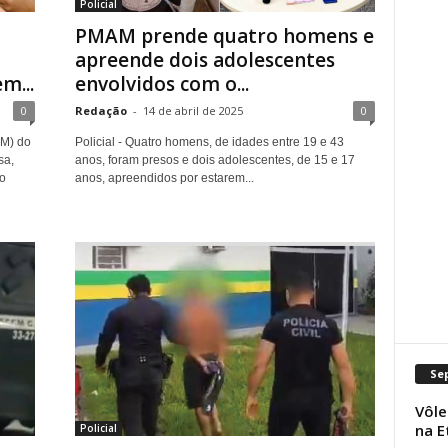
Policial
PMAM prende quatro homens e
apreende dois adolescentes
m...
envolvidos com o...
0
Redação
-
14 de abril de 2025
0
AM) do
Policial - Quatro homens, de idades entre 19 e 43
sa,
anos, foram presos e dois adolescentes, de 15 e 17
 o
anos, apreendidos por estarem...
Se
Vôle
na E
Policial