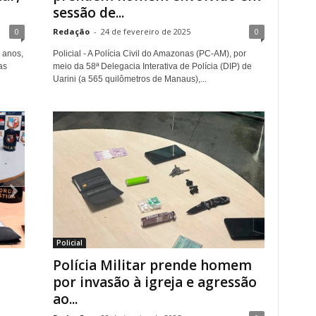
sessão de...
0
Redação
-
24 de fevereiro de 2025
0
 anos,
Policial - A Polícia Civil do Amazonas (PC-AM), por
as
meio da 58ª Delegacia Interativa de Polícia (DIP) de
Uarini (a 565 quilômetros de Manaus),...
Policial
Polícia Militar prende homem
por invasão à igreja e agressão
ao...