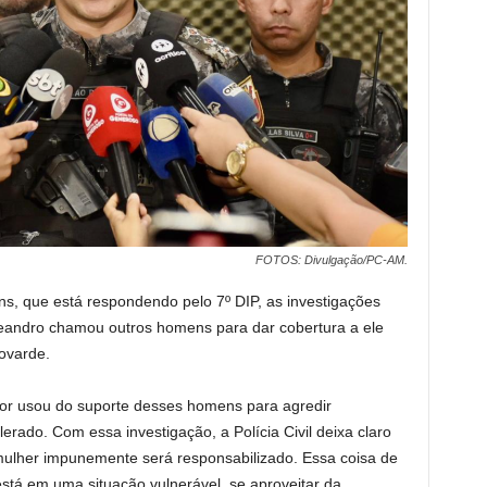
FOTOS: Divulgação/PC-AM.
s, que está respondendo pelo 7º DIP, as investigações
eandro chamou outros homens para dar cobertura a ele
ovarde.
sor usou do suporte desses homens para agredir
erado. Com essa investigação, a Polícia Civil deixa claro
lher impunemente será responsabilizado. Essa coisa de
stá em uma situação vulnerável, se aproveitar da