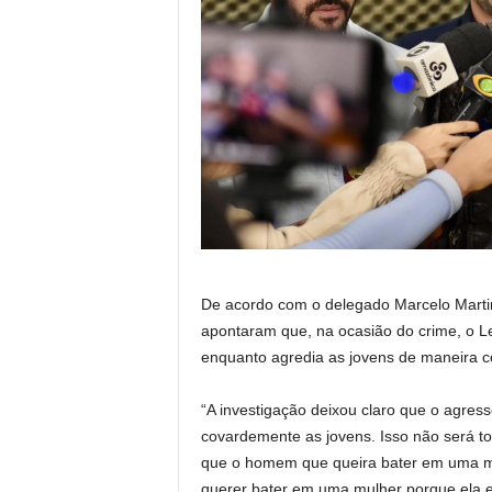
De acordo com o delegado Marcelo Martin
apontaram que, na ocasião do crime, o L
enquanto agredia as jovens de maneira c
“A investigação deixou claro que o agres
covardemente as jovens. Isso não será tol
que o homem que queira bater em uma mu
querer bater em uma mulher porque ela e