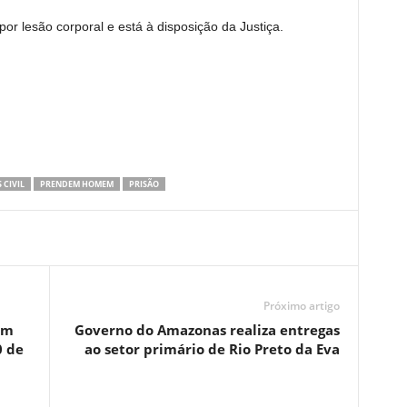
 lesão corporal e está à disposição da Justiça.
 CIVIL
PRENDEM HOMEM
PRISÃO
Próximo artigo
em
Governo do Amazonas realiza entregas
0 de
ao setor primário de Rio Preto da Eva