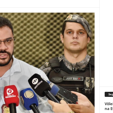
Se
Vôle
na E