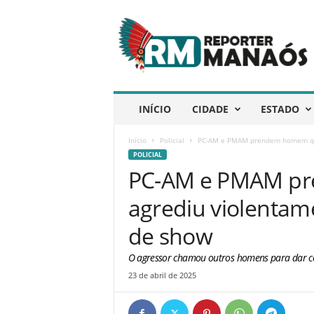
R
e
p
ó
r
t
e
INÍCIO
CIDADE
ESTADO
r
M
Início
Policial
PC-AM e PMAM prendem homem que 
a
POLICIAL
n
PC-AM e PMAM p
a
ó
agrediu violentam
s
de show
O agressor chamou outros homens para dar co
23 de abril de 2025