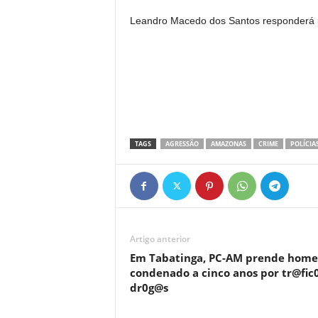
Leandro Macedo dos Santos responderá por
TAGS
AGRESSÃO
AMAZONAS
CRIME
POLÍCIAS
Artigo anterior
Em Tabatinga, PC-AM prende hom
condenado a cinco anos por tr@fic
dr0g@s