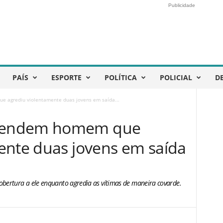
Publicidade
PAÍS
ESPORTE
POLÍTICA
POLICIAL
D
agrediu violentamente duas jovens em saída...
rendem homem que
ente duas jovens em saída
bertura a ele enquanto agredia as vítimas de maneira covarde.