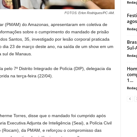
Reda
FOTOS: Erlon Rodrigues/PC-AM.
Fest
agos
litar (PMAM) do Amazonas, apresentaram em coletiva de
Reda
s informações sobre o cumprimento do mandado de prisão
s Santos, 35, investigado por lesão corporal praticada
Bras
no dia 23 de março deste ano, na saída de um show em um
Sul-
a sul de Manaus.
Reda
Home
a pelo 7º Distrito Integrado de Polícia (DIP), delegacia da
comp
rida na terça-feira (22/04).
1...
Reda
herme Torres, disse que o mandado foi cumprido após
a Executiva Adjunta de Inteligência (Seai), a Polícia Civil
o (Rocam), da PMAM, e reforçou o compromisso das