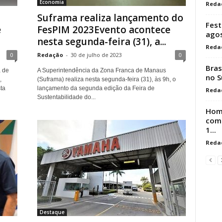
Economia
Reda
M
Suframa realiza lançamento do
Fest
e
FesPIM 2023Evento acontece
ago
nesta segunda-feira (31), a...
Reda
0
Redação
-
30 de julho de 2023
0
Bras
 de
A Superintendência da Zona Franca de Manaus
no S
,
(Suframa) realiza nesta segunda-feira (31), às 9h, o
ta
lançamento da segunda edição da Feira de
Reda
Sustentabilidade do...
Hom
comp
1...
Reda
Destaque