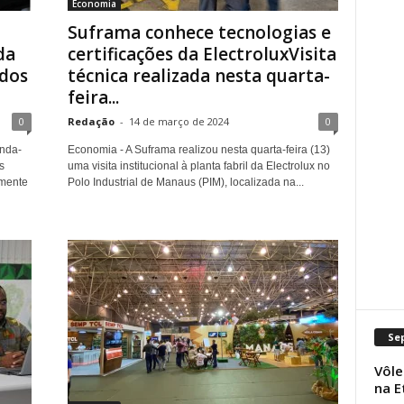
Economia
Suframa conhece tecnologias e
da
certificações da ElectroluxVisita
ados
técnica realizada nesta quarta-
feira...
0
Redação
-
14 de março de 2024
0
nda-
Economia - A Suframa realizou nesta quarta-feira (13)
s
uma visita institucional à planta fabril da Electrolux no
lmente
Polo Industrial de Manaus (PIM), localizada na...
Se
Vôle
na E