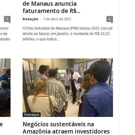
de Manaus anuncia
faturamento de R$...
0
Redação
-
7 de abril de 2021
0
iores
O Polo Industrial de Manaus (PIM) iniciou 2021 com pé
ns de
direito ao faturar, em janeiro, o montante de R$ 10,22
dastro
bilhões, o que indica...
Destaque
e
Negócios sustentáveis na
Amazônia atraem investidores