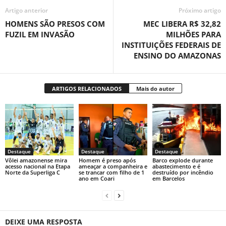
Artigo anterior
Próximo artigo
HOMENS SÃO PRESOS COM
MEC LIBERA R$ 32,82
FUZIL EM INVASÃO
MILHÕES PARA
INSTITUIÇÕES FEDERAIS DE
ENSINO DO AMAZONAS
ARTIGOS RELACIONADOS
Mais do autor
Destaque
Destaque
Destaque
Vôlei amazonense mira
Homem é preso após
Barco explode durante
acesso nacional na Etapa
ameaçar a companheira e
abastecimento e é
Norte da Superliga C
se trancar com filho de 1
destruído por incêndio
ano em Coari
em Barcelos
DEIXE UMA RESPOSTA