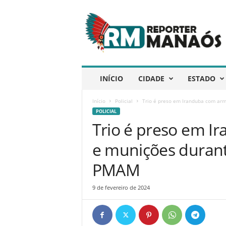
R
e
p
ó
r
t
e
INÍCIO
CIDADE
ESTADO
r
M
Início
Policial
Trio é preso em Iranduba com arm
a
POLICIAL
n
Trio é preso em I
a
ó
e munições duran
s
PMAM
9 de fevereiro de 2024