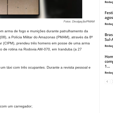
Reda
Fest
agos
Fotos: Divulgação/PMAM
Reda
m arma de fogo e munições durante patrulhamento da
Bras
08), a Polícia Militar do Amazonas (PMAM), através da 8ª
Sul-
tar (CIPM), prendeu três homens em posse de uma arma
Reda
o de rotina na Rodovia AM-070, em Iranduba (a 27
Home
comp
1...
 um táxi com três ocupantes. Durante a revista pessoal e
Reda
s com um carregador;