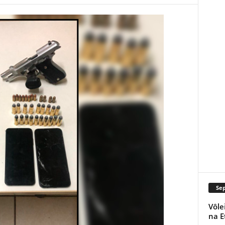
Se
Vôle
na E