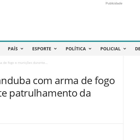
Publicidade
PAÍS
ESPORTE
POLÍTICA
POLICIAL
D
a de fogo e munições durante...
randuba com arma de fogo
te patrulhamento da