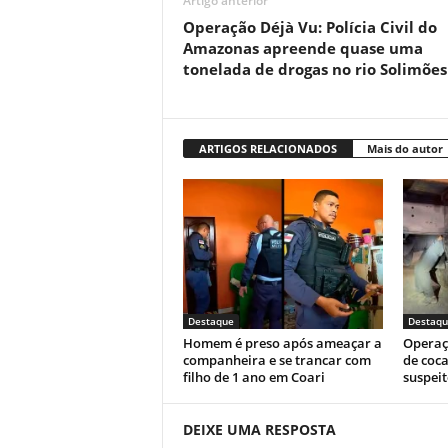
Artigo anterior
Operação Déjà Vu: Polícia Civil do
Amazonas apreende quase uma
tonelada de drogas no rio Solimões
ARTIGOS RELACIONADOS
Mais do autor
Destaque
Destaqu
Homem é preso após ameaçar a
Operaç
companheira e se trancar com
de coca
filho de 1 ano em Coari
suspeit
DEIXE UMA RESPOSTA