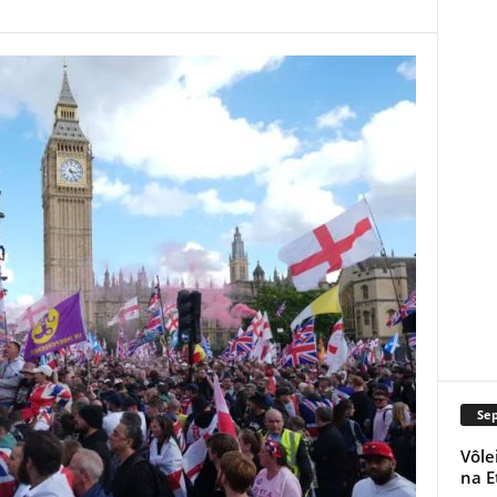
Se
Vôle
na E