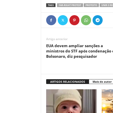
TAGS
FAR-RIGHT PROTEST
PROTESTO
UNIR O RE
Artigo anterior
EUA devem ampliar sanções a
ministros do STF após condenação 
Bolsonaro, diz pesquisador
ARTIGOS RELACIONADOS
Mais do autor