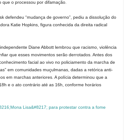
io que o processou por difamação.
sk defendeu “mudança de governo”, pediu a dissolução do
ora Katie Hopkins, figura conhecida da direita radical
 independente Diane Abbott lembrou que racismo, violência
onfiar que esses movimentos serão derrotados. Antes dos
reconhecimento facial ao vivo no policiamento da marcha de
cas” em comunidades muçulmanas, dadas a retórica anti-
os em marchas anteriores. A polícia determinou que a
8h e o ato contrário até as 16h, conforme horários
#8216;Mona Lisa&#8217; para protestar contra a fome