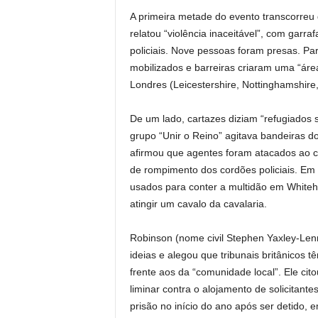
A primeira metade do evento transcorreu 
relatou “violência inaceitável”, com garra
policiais. Nove pessoas foram presas. Pa
mobilizados e barreiras criaram uma “área
Londres (Leicestershire, Nottinghamshire
De um lado, cartazes diziam “refugiados 
grupo “Unir o Reino” agitava bandeiras d
afirmou que agentes foram atacados ao co
de rompimento dos cordões policiais. Em
usados para conter a multidão em Whiteha
atingir um cavalo da cavalaria.
Robinson (nome civil Stephen Yaxley-Lenno
ideias e alegou que tribunais britânicos t
frente aos da “comunidade local”. Ele ci
liminar contra o alojamento de solicitante
prisão no início do ano após ser detido, 