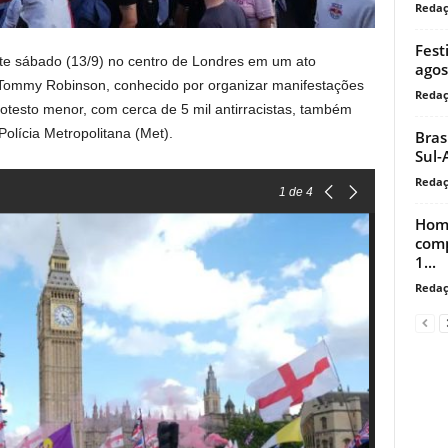
Reda
Fest
te sábado (13/9) no centro de Londres em um ato
agos
al Tommy Robinson, conhecido por organizar manifestações
Reda
testo menor, com cerca de 5 mil antirracistas, também
Polícia Metropolitana (Met).
Bras
Sul-
Reda
1
de 4
Home
comp
1...
Reda