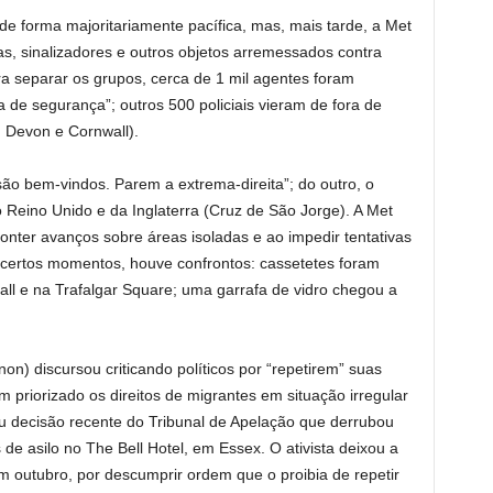
de forma majoritariamente pacífica, mas, mais tarde, a Met
fas, sinalizadores e outros objetos arremessados contra
ra separar os grupos, cerca de 1 mil agentes foram
 de segurança”; outros 500 policiais vieram de fora de
, Devon e Cornwall).
são bem-vindos. Parem a extrema-direita”; do outro, o
o Reino Unido e da Inglaterra (Cruz de São Jorge). A Met
nter avanços sobre áreas isoladas e ao impedir tentativas
 certos momentos, houve confrontos: cassetetes foram
ll e na Trafalgar Square; uma garrafa de vidro chegou a
n) discursou criticando políticos por “repetirem” suas
êm priorizado os direitos de migrantes em situação irregular
tou decisão recente do Tribunal de Apelação que derrubou
s de asilo no The Bell Hotel, em Essex. O ativista deixou a
em outubro, por descumprir ordem que o proibia de repetir