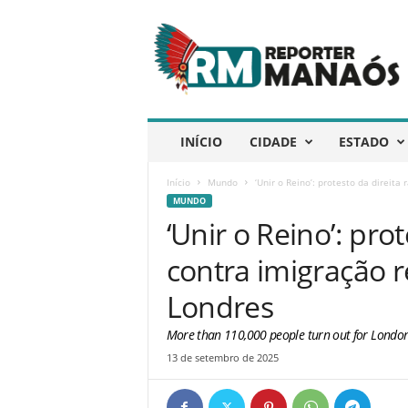
R
e
p
ó
r
t
e
INÍCIO
CIDADE
ESTADO
r
M
Início
Mundo
‘Unir o Reino’: protesto da direita
a
MUNDO
n
‘Unir o Reino’: prot
a
ó
contra imigração 
s
Londres
More than 110,000 people turn out for London 
13 de setembro de 2025