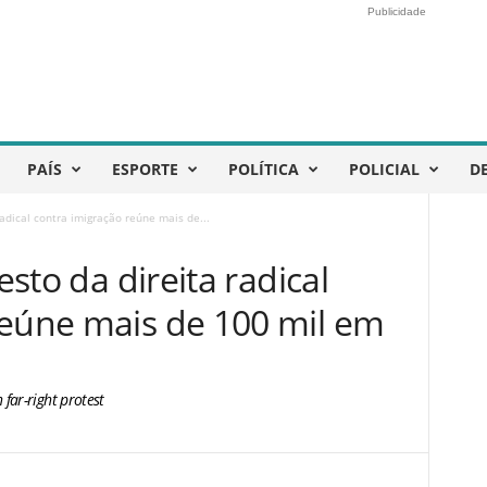
Publicidade
PAÍS
ESPORTE
POLÍTICA
POLICIAL
D
 radical contra imigração reúne mais de...
esto da direita radical
reúne mais de 100 mil em
far-right protest