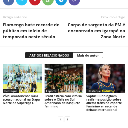
Artigo anterior
Próximo artigo
Flamengo bate recorde de
Corpo de sargento da PM é
público em início de
encontrado em igarapé na
temporada neste século
Zona Norte
ARTIGOS RELACIONADOS
Mais do autor
Destaque
Esporte
Destaque
Vôlei amazonense mira
Brasil estreia com vitória
Sophie Cunningham
acesso nacional na Etapa
sobre o Chile no Sul-
reafirma posição sobre
Norte da Superliga C
Americano de basquete
atletas trans no esporte
feminino
feminino e reacende
debate internacional