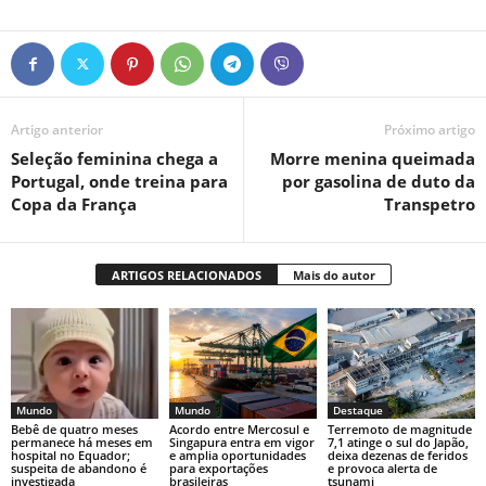
Artigo anterior
Próximo artigo
Seleção feminina chega a
Morre menina queimada
Portugal, onde treina para
por gasolina de duto da
Copa da França
Transpetro
ARTIGOS RELACIONADOS
Mais do autor
Mundo
Mundo
Destaque
Bebê de quatro meses
Acordo entre Mercosul e
Terremoto de magnitude
permanece há meses em
Singapura entra em vigor
7,1 atinge o sul do Japão,
hospital no Equador;
e amplia oportunidades
deixa dezenas de feridos
suspeita de abandono é
para exportações
e provoca alerta de
investigada
brasileiras
tsunami