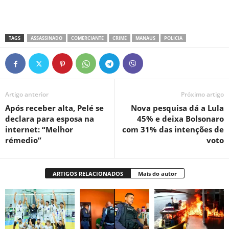
TAGS
ASSASSINADO
COMERCIANTE
CRIME
MANAUS
POLICIA
Artigo anterior
Próximo artigo
Após receber alta, Pelé se
Nova pesquisa dá a Lula
declara para esposa na
45% e deixa Bolsonaro
internet: “Melhor
com 31% das intenções de
rémedio”
voto
ARTIGOS RELACIONADOS
Mais do autor