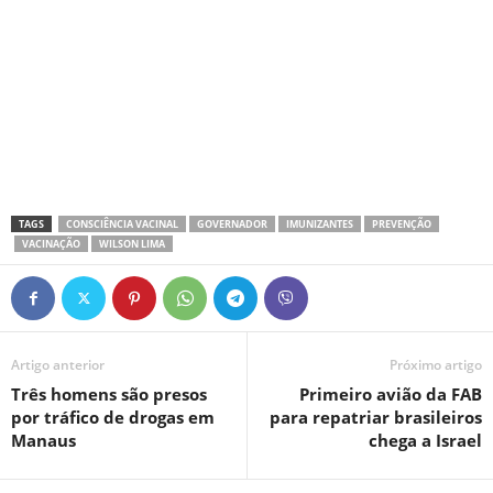
TAGS
CONSCIÊNCIA VACINAL
GOVERNADOR
IMUNIZANTES
PREVENÇÃO
VACINAÇÃO
WILSON LIMA
Artigo anterior
Próximo artigo
Três homens são presos
Primeiro avião da FAB
por tráfico de drogas em
para repatriar brasileiros
Manaus
chega a Israel