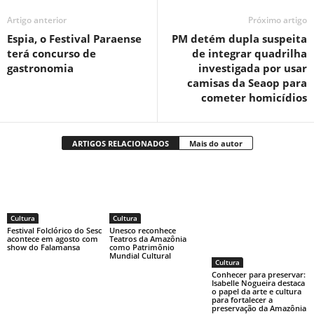
Artigo anterior
Próximo artigo
Espia, o Festival Paraense
PM detém dupla suspeita
terá concurso de
de integrar quadrilha
gastronomia
investigada por usar
camisas da Seaop para
cometer homicídios
ARTIGOS RELACIONADOS
Mais do autor
Cultura
Cultura
Festival Folclórico do Sesc
Unesco reconhece
acontece em agosto com
Teatros da Amazônia
show do Falamansa
como Patrimônio
Mundial Cultural
Cultura
Conhecer para preservar:
Isabelle Nogueira destaca
o papel da arte e cultura
para fortalecer a
preservação da Amazônia