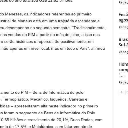
eses do ano totalizou US$ 12.61 bilhões.
Reda
Fest
do Menezes, os indicadores referentes ao primeiro
agos
ustrial de Manaus está em uma trajetória ascendente e
Reda
 seu desempenho no segundo semestre. “Tradicionalmente,
as vendas do PIM a partir do mês de julho, e isso nos
Bras
o serão históricos e repercutirão positivamente, em
Sul-
 não apenas em nível local, mas em todo o País”, afirmou
Reda
Home
comp
1...
Reda
amento do PIM – Bens de Informática do polo
o, Termoplástico, Mecânico, Isqueiros, Canetas e
bidas – apresentaram alta neste indicador no primeiro
es foram o segmento de Bens de Informática do Polo
 10,65 bilhões e crescimento de 20,1%, Duas Rodas, com
mento de 17,5%, e Metalúrgico, com faturamento de