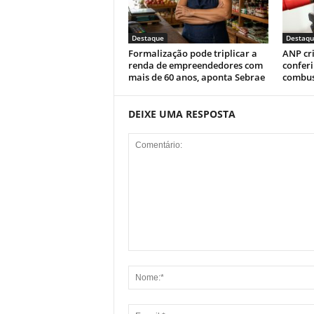
Destaque
Destaqu
Formalização pode triplicar a
ANP cr
renda de empreendedores com
conferi
mais de 60 anos, aponta Sebrae
combus
DEIXE UMA RESPOSTA