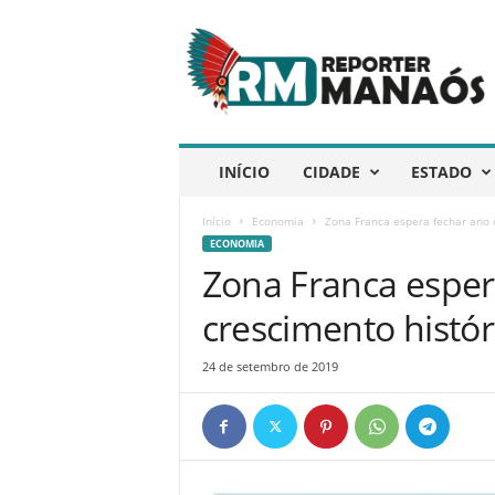
R
e
p
ó
r
t
e
INÍCIO
CIDADE
ESTADO
r
M
Início
Economia
Zona Franca espera fechar ano 
a
ECONOMIA
n
Zona Franca esper
a
ó
crescimento histór
s
24 de setembro de 2019