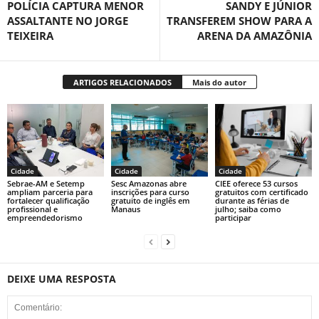
POLÍCIA CAPTURA MENOR
SANDY E JÚNIOR
ASSALTANTE NO JORGE
TRANSFEREM SHOW PARA A
TEIXEIRA
ARENA DA AMAZÔNIA
ARTIGOS RELACIONADOS
Mais do autor
Cidade
Cidade
Cidade
Sebrae-AM e Setemp
Sesc Amazonas abre
CIEE oferece 53 cursos
ampliam parceria para
inscrições para curso
gratuitos com certificado
fortalecer qualificação
gratuito de inglês em
durante as férias de
profissional e
Manaus
julho; saiba como
empreendedorismo
participar
DEIXE UMA RESPOSTA