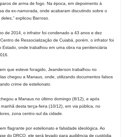
isparos de arma de fogo. Na época, em depoimento à
casa da ex-namorada, onde acabaram discutindo sobre o
deles,” explicou Barroso.
lho de 2014, o infrator foi condenado a 43 anos e dez
Centro de Ressocialização de Cuiabá, porém, o infrator foi
do Estado, onde trabalhou em uma obra na penitenciária
2016.
em que esteve foragido, Jeanderson trabalhou no
dias chegou a Manaus, onde, utilizando documentos falsos
ando crime de estelionato.
chegou a Manaus no último domingo (8/12), e após
 na manhã desta terça-feira (10/12), em via pública, no
lores, zona centro-sul da cidade.
 flagrante por estelionato e falsidade ideológica. Ao
ase do DRCO, ele será levado para audiência de custódia