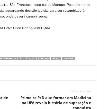
bairro São Francisco, zona sul de Manaus. Posteriormente,
ial aguardando decisão judicial para ser recambiado à
sso, onde deverá cumprir pena.
M Foto: Erlon Rodrigues/PC-AM.
EX-NAMORADA
EX-SOLDADO
EXÉRCITO
FILHO
MANAUS
Próximo artigo
ar de
Primeiro PcD a se formar em Medicina
na UEA revela história de superação e
conquista