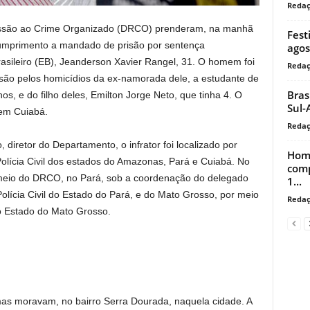
Reda
ressão ao Crime Organizado (DRCO) prenderam, na manhã
Fest
 cumprimento a mandado de prisão por sentença
agos
rasileiro (EB), Jeanderson Xavier Rangel, 31. O homem foi
Reda
ão pelos homicídios da ex-namorada dele, a estudante de
Bras
nos, e do filho deles, Emilton Jorge Neto, que tinha 4. O
Sul-
em Cuiabá.
Reda
diretor do Departamento, o infrator foi localizado por
Home
Polícia Civil dos estados do Amazonas, Pará e Cuiabá. No
comp
meio do DRCO, no Pará, sob a coordenação do delegado
1...
 Polícia Civil do Estado do Pará, e do Mato Grosso, por meio
Reda
do Estado do Mato Grosso.
mas moravam, no bairro Serra Dourada, naquela cidade. A