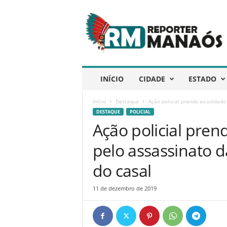
R
e
p
ó
r
t
e
INÍCIO
CIDADE
ESTADO
r
M
Início
Destaque
Ação policial prende ex-soldado
a
DESTAQUE
POLICIAL
n
Ação policial pren
a
ó
pelo assassinato 
s
do casal
11 de dezembro de 2019