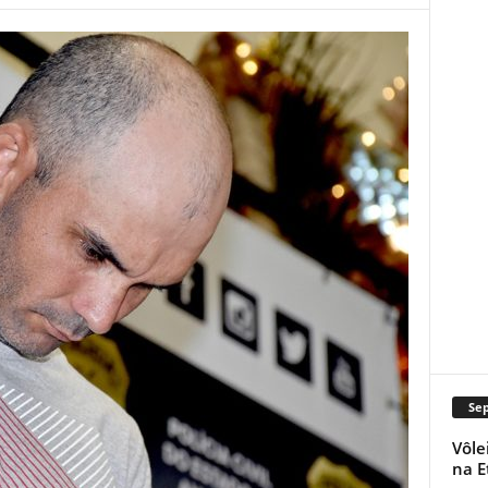
Se
Vôle
na E