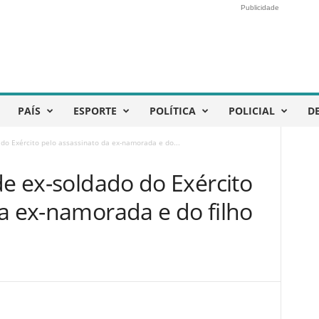
Publicidade
PAÍS
ESPORTE
POLÍTICA
POLICIAL
D
 do Exército pelo assassinato da ex-namorada e do...
de ex-soldado do Exército
da ex-namorada e do filho