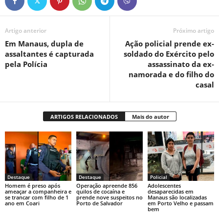
Artigo anterior
Próximo artigo
Em Manaus, dupla de
Ação policial prende ex-
assaltantes é capturada
soldado do Exército pelo
pela Polícia
assassinato da ex-
namorada e do filho do
casal
ARTIGOS RELACIONADOS
Mais do autor
Destaque
Destaque
Policial
Homem é preso após
Operação apreende 856
Adolescentes
ameaçar a companheira e
quilos de cocaína e
desaparecidas em
se trancar com filho de 1
prende nove suspeitos no
Manaus são localizadas
ano em Coari
Porto de Salvador
em Porto Velho e passam
bem