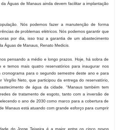
a da Águas de Manaus ainda devem facilitar a implantação
população. Nós podemos fazer a manutenção de forma
rências de problemas elétricos. Nós podemos garantir que
ras por dia, isso traz a garantia de um abastecimento
e da Águas de Manaus, Renato Medicis.
mos pensando a médio e longo prazos. Hoje, há sobra de
 e temos mais quatro reservatórios para inaugurar nos
 cronograma para o segundo semestre deste ano e para
 Virgílio Neto, que participou da entrega do reservatório,
abastecimento de água da cidade. “Manaus também tem
redes de tratamento de esgoto, tanto com a inversão de
abelecendo o ano de 2030 como marco para a cobertura de
de Manaus está atuando com grande esforço para cumprir
.
dade do Jorge Teixeira é a maior entre os cinco novos