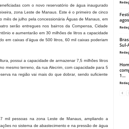
Reda
eneficiadas com o novo reservatório de água inaugurado
Teixeira, zona Leste de Manaus. Este é o primeiro de cinco
Fest
é o mês de julho pela concessionária Águas de Manaus, em
agos
quatro serão entregues nos bairros da Compensa, Cidade
Reda
ntônio e aumentarão em 30 milhões de litros a capacidade
Bras
do em caixas d’água de 500 litros, 60 mil caixas poderiam
Sul-
Reda
tura, possui a capacidade de armazenar 7,5 milhões litros
Home
 no mesmo terreno, da rua Alecrim, com capacidade para 5
comp
eserva na região vai mais do que dobrar, sendo suficiente
1...
Reda
107 mil pessoas na zona Leste de Manaus, ampliando a
ilações no sistema de abastecimento e na pressão de água