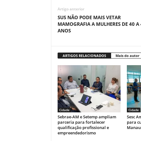
Artigo anterior
SUS NÃO PODE MAIS VETAR
MAMOGRAFIA A MULHERES DE 40 A 
ANOS
ARTIGOS RELACIONADOS
Mais do autor
Cidade
Cidade
Sebrae-AM e Setemp ampliam
Sesc A
parceria para fortalecer
para cu
qualificação profissional e
Manau
empreendedorismo