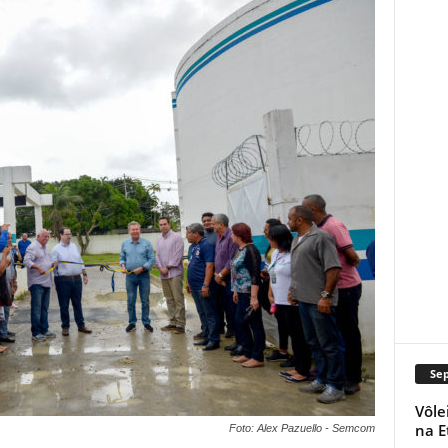
Se
Vôle
na E
Foto: Alex Pazuello - Semcom