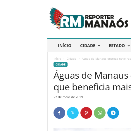
R
e
p
ó
r
t
e
INÍCIO
CIDADE
ESTADO
r
M
Início
Cidade
Águas de Manaus entrega novo rese
a
CIDADE
n
Águas de Manaus e
a
ó
que beneficia mai
s
22 de maio de 2019