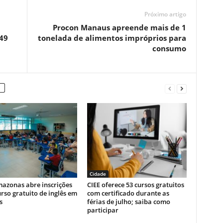
Próximo artigo
Procon Manaus apreende mais de 1
49
tonelada de alimentos impróprios para
consumo
Cidade
mazonas abre inscrições
CIEE oferece 53 cursos gratuitos
rso gratuito de inglês em
com certificado durante as
s
férias de julho; saiba como
participar