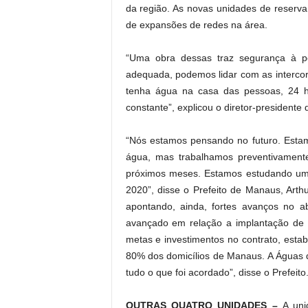
da região. As novas unidades de reserv
de expansões de redes na área.
“Uma obra dessas traz segurança à 
adequada, podemos lidar com as intercor
tenha água na casa das pessoas, 24 ho
constante”, explicou o diretor-president
“Nós estamos pensando no futuro. Esta
água, mas trabalhamos preventivamente
próximos meses. Estamos estudando um
2020”, disse o Prefeito de Manaus, Arthur
apontando, ainda, fortes avanços no 
avançado em relação a implantação de 
metas e investimentos no contrato, est
80% dos domicílios de Manaus. A Águas 
tudo o que foi acordado”, disse o Prefeito
OUTRAS QUATRO UNIDADES –
A uni