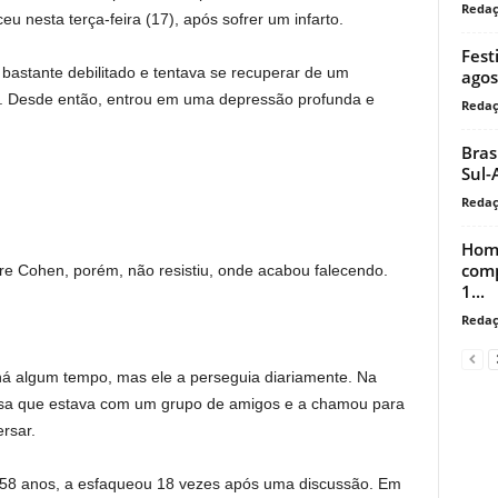
Reda
ceu nesta terça-feira (17), após sofrer um infarto.
Fest
 bastante debilitado e tentava se recuperar de um
agos
a. Desde então, entrou em uma depressão profunda e
Reda
Bras
Sul-
Reda
Home
comp
ofre Cohen, porém, não resistiu, onde acabou falecendo.
1...
Reda
á algum tempo, mas ele a perseguia diariamente. Na
posa que estava com um grupo de amigos e a chamou para
rsar.
e 58 anos, a esfaqueou 18 vezes após uma discussão. Em