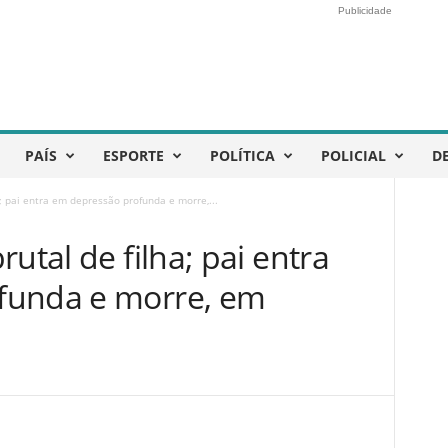
Publicidade
PAÍS
ESPORTE
POLÍTICA
POLICIAL
D
; pai entra em depressão profunda e morre,...
utal de filha; pai entra
funda e morre, em