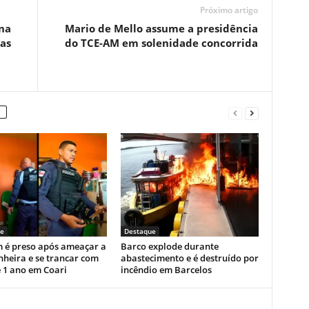
Próximo artigo
na
Mario de Mello assume a presidência
das
do TCE-AM em solenidade concorrida
e
Destaque
é preso após ameaçar a
Barco explode durante
heira e se trancar com
abastecimento e é destruído por
e 1 ano em Coari
incêndio em Barcelos