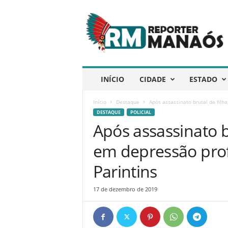
R
e
p
ó
r
t
e
INÍCIO
CIDADE
ESTADO
r
M
Início
Destaque
Após assassinato brutal de filha
a
DESTAQUE
POLICIAL
n
Após assassinato br
a
ó
em depressão pro
s
Parintins
17 de dezembro de 2019