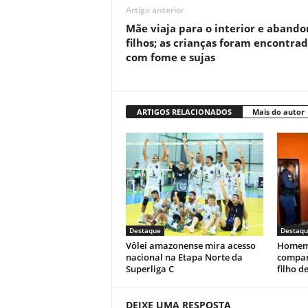
Artigo anterior
Mãe viaja para o interior e abando
filhos; as crianças foram encontra
com fome e sujas
ARTIGOS RELACIONADOS
Mais do autor
Destaque
Destaqu
Vôlei amazonense mira acesso
Homem 
nacional na Etapa Norte da
compan
Superliga C
filho d
DEIXE UMA RESPOSTA