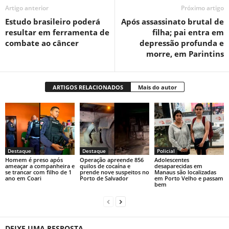
Artigo anterior
Próximo artigo
Estudo brasileiro poderá
Após assassinato brutal de
resultar em ferramenta de
filha; pai entra em
combate ao câncer
depressão profunda e
morre, em Parintins
ARTIGOS RELACIONADOS
Mais do autor
Destaque
Destaque
Policial
Homem é preso após
Operação apreende 856
Adolescentes
ameaçar a companheira e
quilos de cocaína e
desaparecidas em
se trancar com filho de 1
prende nove suspeitos no
Manaus são localizadas
ano em Coari
Porto de Salvador
em Porto Velho e passam
bem
DEIXE UMA RESPOSTA