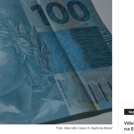
Se
Vôle
na E
Foto: Marcello Casal Jr./Agência Brasil