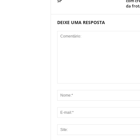
SP
com cr
da fro
DEIXE UMA RESPOSTA