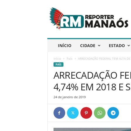
R
e
p
ó
r
t
e
INÍCIO
CIDADE
ESTADO
r
M
Início
País
ARRECADAÇÃO FEDERAL TEM ALTA DE 4
a
PAÍS
n
ARRECADAÇÃO FE
a
ó
4,74% EM 2018 E 
s
24 de janeiro de 2019