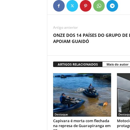
Artigo anterior
ONZE DOS 14 PAÍSES DO GRUPO DE 
APOIAM GUAIDÓ
ARTIGOS RELACIONADOS
Mais do autor
Destaque
Destaqu
Capivara é morta com flechada
Motoci
na represa de Guarapiranga em
protag