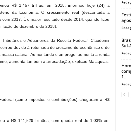
Reda
somou R$ 1,457 trilhão, em 2018, informou hoje (24) a
istério da Economia. O crescimento real (descontada a
Fest
o com 2017. É o maior resultado desde 2014, quando ficou
agos
 inflação de dezembro de 2018).
Reda
Bras
Tributários e Aduaneiros da Receita Federal, Claudemir
Sul-
correu devido à retomada do crescimento econômico e do
Reda
 massa salarial. Aumentando o emprego, aumenta a renda
mo, aumenta também a arrecadação, explicou Malaquias.
Home
comp
1...
Reda
 Federal (como impostos e contribuições) chegaram a R$
.
gou a R$ 141,529 bilhões, com queda real de 1,03% em