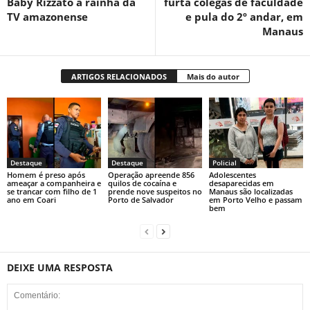
Baby Rizzato a rainha da
furta colegas de faculdade
TV amazonense
e pula do 2º andar, em
Manaus
ARTIGOS RELACIONADOS
Mais do autor
Destaque
Destaque
Policial
Homem é preso após
Operação apreende 856
Adolescentes
ameaçar a companheira e
quilos de cocaína e
desaparecidas em
se trancar com filho de 1
prende nove suspeitos no
Manaus são localizadas
ano em Coari
Porto de Salvador
em Porto Velho e passam
bem
DEIXE UMA RESPOSTA