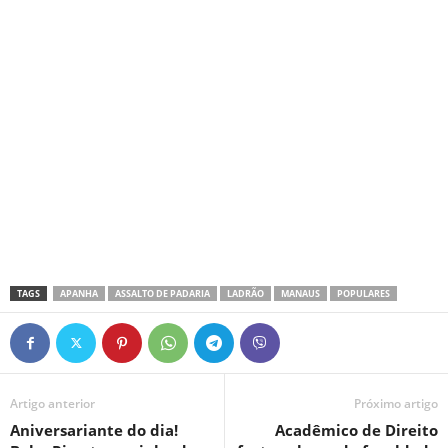
TAGS
APANHA
ASSALTO DE PADARIA
LADRÃO
MANAUS
POPULARES
Artigo anterior
Próximo artigo
Aniversariante do dia!
Acadêmico de Direito