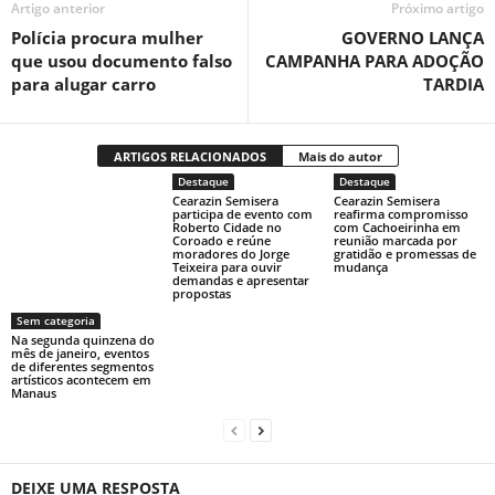
Artigo anterior
Próximo artigo
Polícia procura mulher
GOVERNO LANÇA
que usou documento falso
CAMPANHA PARA ADOÇÃO
para alugar carro
TARDIA
ARTIGOS RELACIONADOS
Mais do autor
Destaque
Destaque
Cearazin Semisera
Cearazin Semisera
participa de evento com
reafirma compromisso
Roberto Cidade no
com Cachoeirinha em
Coroado e reúne
reunião marcada por
moradores do Jorge
gratidão e promessas de
Teixeira para ouvir
mudança
demandas e apresentar
propostas
Sem categoria
Na segunda quinzena do
mês de janeiro, eventos
de diferentes segmentos
artísticos acontecem em
Manaus
DEIXE UMA RESPOSTA