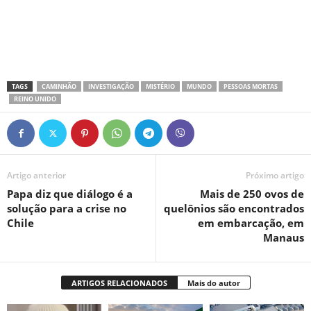
TAGS
CAMINHÃO
INVESTIGAÇÃO
MISTÉRIO
MUNDO
PESSOAS MORTAS
REINO UNIDO
Artigo anterior
Próximo artigo
Papa diz que diálogo é a
Mais de 250 ovos de
solução para a crise no
quelônios são encontrados
Chile
em embarcação, em
Manaus
ARTIGOS RELACIONADOS
Mais do autor