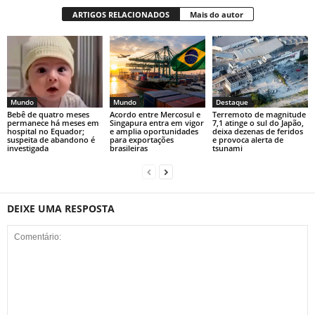
ARTIGOS RELACIONADOS
Mais do autor
Mundo
Mundo
Destaque
Bebê de quatro meses
Acordo entre Mercosul e
Terremoto de magnitude
permanece há meses em
Singapura entra em vigor
7,1 atinge o sul do Japão,
hospital no Equador;
e amplia oportunidades
deixa dezenas de feridos
suspeita de abandono é
para exportações
e provoca alerta de
investigada
brasileiras
tsunami
DEIXE UMA RESPOSTA