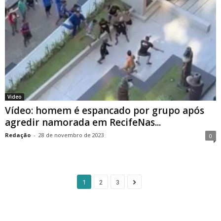
Video
Vídeo: homem é espancado por grupo após
agredir namorada em RecifeNas...
Redação
-
28 de novembro de 2023
0
1
2
3