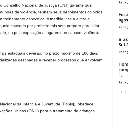
Reda
o Conselho Nacional de Justiça (CNJ) garante que
emunhas de violência, tenham seus depoimentos colhidos
Fest
treinamento específico. A medida visa a evitar a
agos
 aquela causada por profissionais sem preparo para lidar
Reda
de, ou pela exposição a lugares que causem violência
Bras
Sul-
Reda
ais estaduais deverão, no prazo máximo de 180 dias,
ecializadas destinadas a receber processos que envolvam
Home
comp
1...
Reda
 Nacional da Infância e Juventude (Foninj), obedece
 Nações Unidas (ONU) para o tratamento de crianças