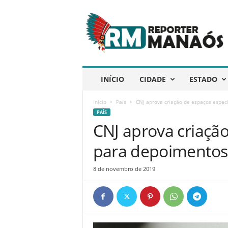
R
e
p
ó
r
t
e
INÍCIO
CIDADE
ESTADO
r
M
Início
País
CNJ aprova criação de espaços especi
a
PAÍS
n
CNJ aprova criação
a
ó
para depoimentos 
s
8 de novembro de 2019