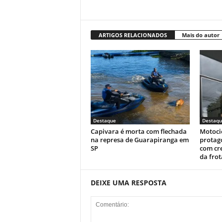
ARTIGOS RELACIONADOS
Mais do autor
Destaque
Destaqu
Capivara é morta com flechada
Motoci
na represa de Guarapiranga em
protag
SP
com cr
da fro
DEIXE UMA RESPOSTA