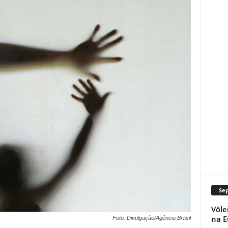
Se
Vôle
na E
Foto: Divulgação/Agência Brasil