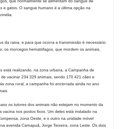
gos, que normalmente se alimentam do sangue de
ães e gatos. O sangue humano é a última opção na
inélia.
s da raiva, e para que ocorra a transmissão é necessário
sso, os morcegos hematófagos, que mordem os animais,
us está realizando, na zona urbana, a Campanha de
a de vacinar 234.329 animais, sendo 170.421 cães e
Na zona rural, a campanha foi encerrada ainda no ano
mais.
 caso os tutores dos animais não estejam no momento da
a vacina nos postos fixos. Um deles está instalado na
 Compensa, zona Oeste, e o outro na unidade móvel
na avenida Camapuã, Jorge Teixeira, zona Leste. Os dois