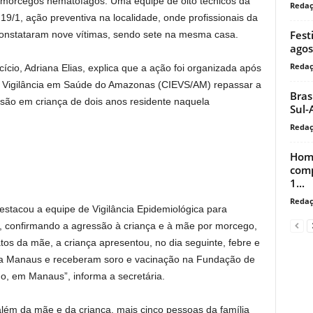
 morcegos hematófagos. Uma equipe de oito técnicos da
Reda
19/1, ação preventiva na localidade, onde profissionais da
Fest
constataram nove vítimas, sendo sete na mesma casa.
agos
Reda
ício, Adriana Elias, explica que a ação foi organizada após
m Vigilância em Saúde do Amazonas (CIEVS/AM) repassar a
Bras
são em criança de dois anos residente naquela
Sul-
Reda
Home
comp
1...
Reda
stacou a equipe de Vigilância Epidemiológica para
 confirmando a agressão à criança e à mãe por morcego,
tos da mãe, a criança apresentou, no dia seguinte, febre e
ra Manaus e receberam soro e vacinação na Fundação de
do, em Manaus”, informa a secretária.
lém da mãe e da criança, mais cinco pessoas da família