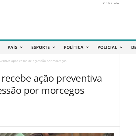
Publicidade
PAÍS
ESPORTE
POLÍTICA
POLICIAL
D
ventiva após casos de agressão por morcegos
recebe ação preventiva
essão por morcegos