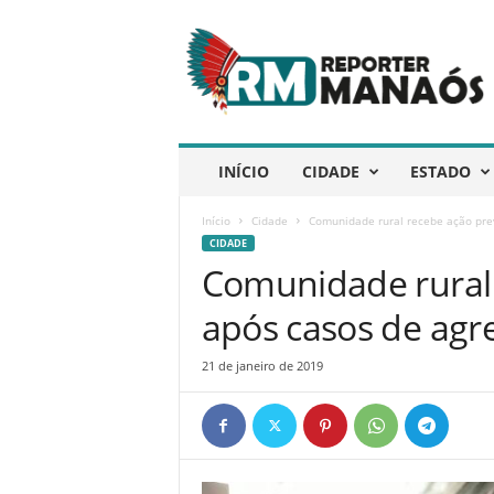
R
e
p
ó
r
t
e
INÍCIO
CIDADE
ESTADO
r
M
Início
Cidade
Comunidade rural recebe ação pre
a
CIDADE
n
Comunidade rural 
a
ó
após casos de agr
s
21 de janeiro de 2019