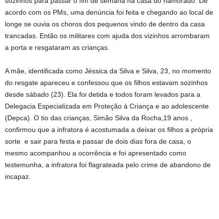
sozinhos para passar o fim de semana na casa do namorado. De
acordo com os PMs, uma denúncia foi feita e chegando ao local de
longe se ouvia os choros dos pequenos vindo de dentro da casa
trancadas. Então os militares com ajuda dos vizinhos arrombaram
a porta e resgataram as crianças.
A mãe, identificada como Jéssica da Silva e Silva, 23, no momento
do resgate apareceu e confessou que os filhos estavam sozinhos
desde sábado (23). Ela foi detida e todos foram levados para a
Delegacia Especializada em Proteção à Criança e ao adolescente
(Depca). O tio das crianças, Simão Silva da Rocha,19 anos ,
confirmou que a infratora é acostumada a deixar os filhos a própria
sorte e sair para festa e passar de dois dias fora de casa, o
mesmo acompanhou a ocorrência e foi apresentado como
testemunha, a infratora foi flagrateada pelo crime de abandono de
incapaz.