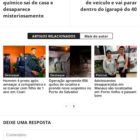
químico sai de casa e
de veículo e vai parar
desaparece
dentro do igarapé do 40
misteriosamente
ARTIGOS RELACIONADOS
Mais do autor
Destaque
Destaque
Policial
Homem é preso após
Operação apreende 856
Adolescentes
ameaçar a companheira e
quilos de cocaína e
desaparecidas em
se trancar com filho de 1
prende nove suspeitos no
Manaus são localizadas
ano em Coari
Porto de Salvador
em Porto Velho e passam
bem
DEIXE UMA RESPOSTA