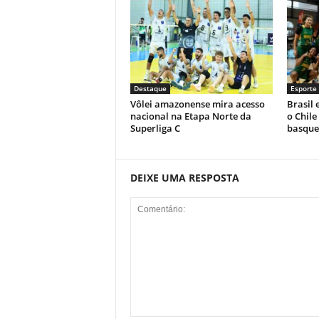
Destaque
Esporte
Vôlei amazonense mira acesso
Brasil 
nacional na Etapa Norte da
o Chile
Superliga C
basque
DEIXE UMA RESPOSTA