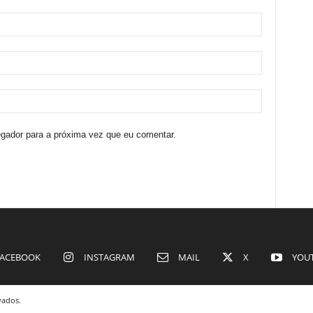
egador para a próxima vez que eu comentar.
ACEBOOK
INSTAGRAM
MAIL
X
YOU
vados.