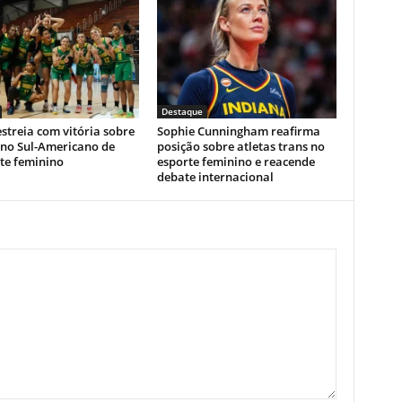
Destaque
estreia com vitória sobre
Sophie Cunningham reafirma
 no Sul-Americano de
posição sobre atletas trans no
te feminino
esporte feminino e reacende
debate internacional