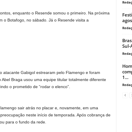
Reda
pontos, enquanto o Resende somou o primeiro. Na próxima
Fest
agos
m o Botafogo, no sábado. Já o Resende visita a
Reda
Bras
Sul-
Reda
Home
comp
o atacante Gabigol estrearam pelo Flamengo e foram
1...
o Abel Braga usou uma equipe titular totalmente diferente
Reda
ndo o prometido de “rodar o elenco”.
Flamengo sair atrás no placar e, novamente, em uma
 preocupação neste início de temporada. Após cobrança de
ou para o fundo da rede.