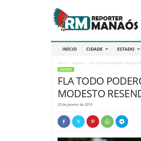
R
e
p
ó
r
t
e
INÍCIO
CIDADE
ESTADO
r
M
Início
Esporte
FLA TODO PODEROSO TROPEÇA D
a
ESPORTE
n
FLA TODO PODER
a
ó
MODESTO RESEN
s
23 de janeiro de 2019