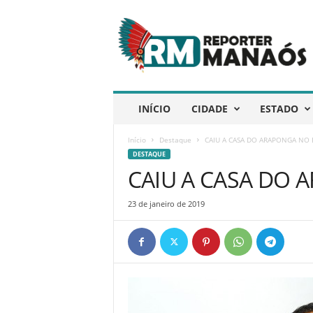
R
e
p
ó
r
t
e
INÍCIO
CIDADE
ESTADO
r
M
Início
Destaque
CAIU A CASA DO ARAPONGA NO
a
DESTAQUE
n
CAIU A CASA DO
a
ó
s
23 de janeiro de 2019