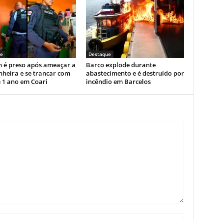
e
Destaque
é preso após ameaçar a
Barco explode durante
heira e se trancar com
abastecimento e é destruído por
e 1 ano em Coari
incêndio em Barcelos