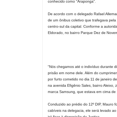
conhecido como “Araponga”.
De acordo com o delegado Rafael Alleman
de um ônibus coletivo que trafegava pela
centro-sul da capital. Conforme a autorid
Eldorado, no bairro Parque Dez de Novem
“Nós chegamos até o indivíduo durante d
prisão em nome dele. Além do cumpriment
por furto cometido no dia 11 de janeiro 
na avenida Efigênio Sales, bairro Aleixo,
marca Samsung, que estava em cima de u
Conduzido ao prédio do 12º DIP, Mauro fo
cabíveis na delegacia, ele será levado 
irá ficar à disposição da Justiça.