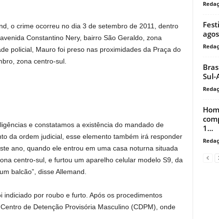
Reda
Fest
d, o crime ocorreu no dia 3 de setembro de 2011, dentro
agos
 avenida Constantino Nery, bairro São Geraldo, zona
Reda
ade policial, Mauro foi preso nas proximidades da Praça do
bro, zona centro-sul.
Bras
Sul-
Reda
Home
comp
iligências e constatamos a existência do mandado de
1...
o da ordem judicial, esse elemento também irá responder
Reda
deste ano, quando ele entrou em uma casa noturna situada
 zona centro-sul, e furtou um aparelho celular modelo S9, da
m balcão”, disse Allemand.
i indiciado por roubo e furto. Após os procedimentos
ao Centro de Detenção Provisória Masculino (CDPM), onde