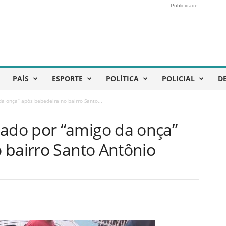
Publicidade
PAÍS
ESPORTE
POLÍTICA
POLICIAL
D
 onça” após bebedeira no bairro Santo...
do por “amigo da onça”
 bairro Santo Antônio