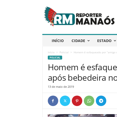
R
e
p
ó
r
t
e
INÍCIO
CIDADE
ESTADO
r
M
Início
Policial
Homem é esfaqueado por “amigo da
a
POLICIAL
n
Homem é esfaquea
a
ó
após bebedeira no
s
13 de maio de 2019