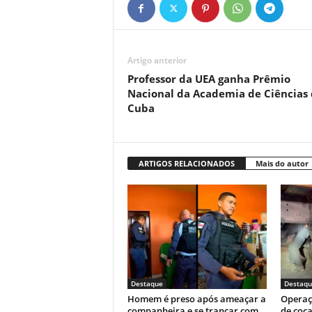
Artigo anterior
Professor da UEA ganha Prêmio
Nacional da Academia de Ciências
Cuba
ARTIGOS RELACIONADOS
Mais do autor
Destaque
Destaqu
Homem é preso após ameaçar a
Operaç
companheira e se trancar com
de coca