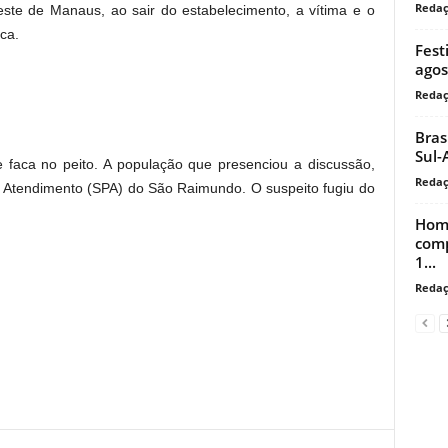
Reda
este de Manaus, ao sair do estabelecimento, a vítima e o
ca.
Fest
agos
Reda
Bras
Sul-
e faca no peito. A população que presenciou a discussão,
Reda
to Atendimento (SPA) do São Raimundo. O suspeito fugiu do
Home
comp
1...
Reda