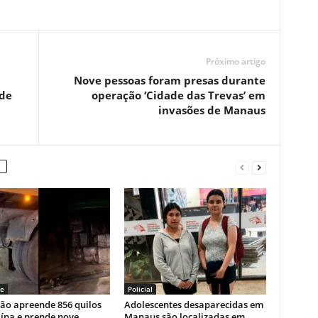
Próximo artigo
Nove pessoas foram presas durante
 de
operação ‘Cidade das Trevas’ em
invasões de Manaus
e
Policial
ão apreende 856 quilos
Adolescentes desaparecidas em
ína e prende nove
Manaus são localizadas em